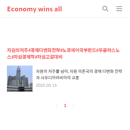
Economy wins all
검
메
색
뉴
자원의저주#경제다변화전략#노르웨이국부펀드#두글라스노
스#자원경제학#자원고갈대비
자원의 저주를 넘어, 자원 의존국의 경제 다변화 전략
과 사우디아라비아의 교훈
2025.05.15
페
1
이
징