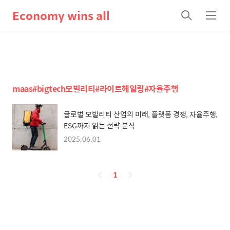
Economy wins all
검
메
색
뉴
maas#bigtech모빌리티#라이트헤일링#자율주행
글로벌 모빌리티 산업의 미래, 플랫폼 경쟁, 자율주행,
ESG까지 읽는 전략 분석
2025.06.01
페
1
이
징