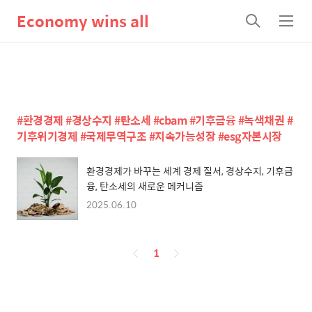
Economy wins all
검
메
색
뉴
#환경경제 #경상수지 #탄소세 #cbam #기후금융 #녹색채권 #
기후위기경제 #국제무역구조 #지속가능성장 #esg자본시장
환경경제가 바꾸는 세계 경제 질서, 경상수지, 기후금
융, 탄소세의 새로운 메커니즘
2025.06.10
페
1
이
징