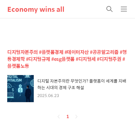
Economy wins all
검
메
색
뉴
디지털자본주의 #플랫폼경제 #데이터자산 #공공알고리즘 #행
동경제학 #디지털규제 #esg플랫폼 #디지털세 #디지털주권 #
플랫폼노동
디지털 자본주의란 무엇인가? 플랫폼이 세계를 지배
하는 시대의 경제 구조 해설
2025.06.23
페
1
이