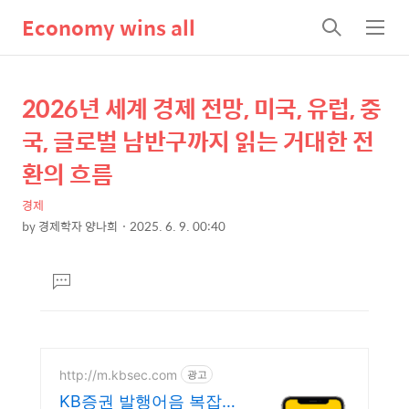
Economy wins all
검
메
색
뉴
2026년 세계 경제 전망, 미국, 유럽, 중
상
본
문
세
국, 글로벌 남반구까지 읽는 거대한 전
제
컨
환의 흐름
목
텐
경제
츠
by
경제학자 양나희
2025. 6. 9. 00:40
본
문
댓
글
달
기
http://m.kbsec.com
광고
KB증권 발행어음 복잡한