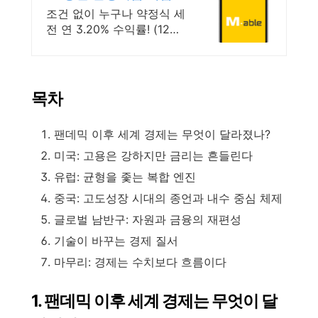
조건없이 누구나
조건 없이 누구나 약정식 세
전 연 3.20% 수익률! (12개
월) 흔들리는 시장속에서도
예치만 해도 알아서 쌓이는
KB증권 발행어음!
목차
팬데믹 이후 세계 경제는 무엇이 달라졌나?
미국: 고용은 강하지만 금리는 흔들린다
유럽: 균형을 좇는 복합 엔진
중국: 고도성장 시대의 종언과 내수 중심 체제
글로벌 남반구: 자원과 금융의 재편성
기술이 바꾸는 경제 질서
마무리: 경제는 수치보다 흐름이다
1. 팬데믹 이후 세계 경제는 무엇이 달