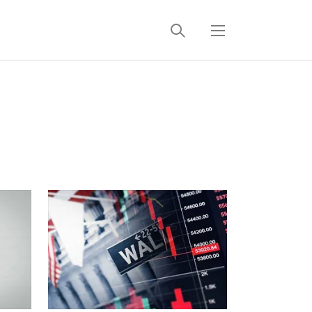
검
메
색
뉴