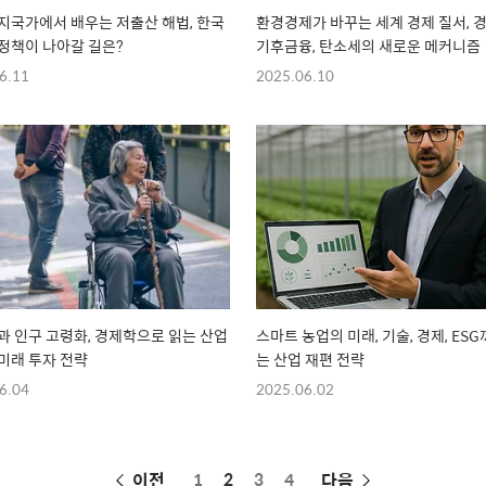
지국가에서 배우는 저출산 해법, 한국
환경경제가 바꾸는 세계 경제 질서, 
정책이 나아갈 길은?
기후금융, 탄소세의 새로운 메커니즘
6.11
2025.06.10
신과 인구 고령화, 경제학으로 읽는 산업
스마트 농업의 미래, 기술, 경제, ESG
미래 투자 전략
는 산업 재편 전략
6.04
2025.06.02
페
이전
1
2
3
4
다음